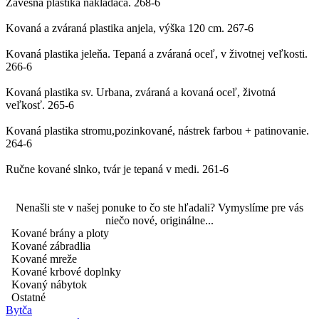
Závesná plastika nakladača.
268-6
Kovaná a zváraná plastika anjela, výška 120 cm.
267-6
Kovaná plastika jeleňa. Tepaná a zváraná oceľ, v životnej veľkosti.
266-6
Kovaná plastika sv. Urbana, zváraná a kovaná oceľ, životná
veľkosť.
265-6
Kovaná plastika stromu,pozinkované, nástrek farbou + patinovanie.
264-6
Ručne kované slnko, tvár je tepaná v medi.
261-6
Nenašli ste v našej ponuke to čo ste hľadali? Vymyslíme pre vás
niečo nové, originálne...
Kované brány a ploty
Kované zábradlia
Kované mreže
Kované krbové doplnky
Kovaný nábytok
Ostatné
Bytča