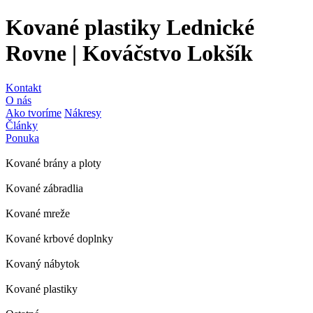
Kované plastiky Lednické
Rovne | Kováčstvo Lokšík
Kontakt
O nás
Ako tvoríme
Nákresy
Články
Ponuka
Kované brány a ploty
Kované zábradlia
Kované mreže
Kované krbové doplnky
Kovaný nábytok
Kované plastiky