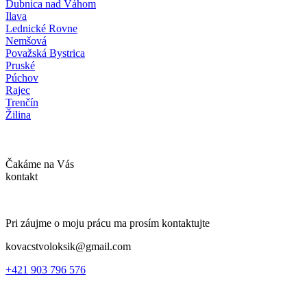
Dubnica nad Váhom
Ilava
Lednické Rovne
Nemšová
Považská Bystrica
Pruské
Púchov
Rajec
Trenčín
Žilina
Čakáme na Vás
kontakt
Pri záujme o moju prácu ma prosím kontaktujte
kovacstvoloksik@gmail.com
+421 903 796 576