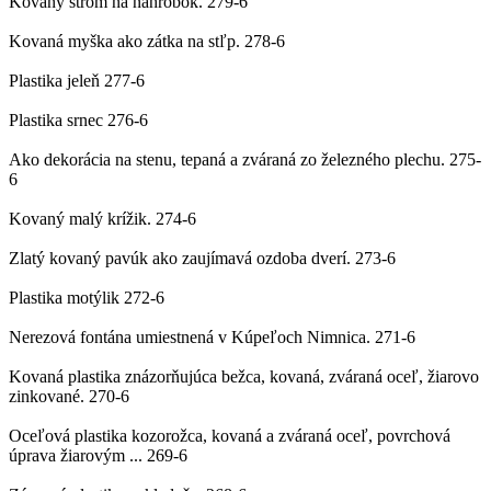
Kovaný strom na náhrobok.
279-6
Kovaná myška ako zátka na stľp.
278-6
Plastika jeleň
277-6
Plastika srnec
276-6
Ako dekorácia na stenu, tepaná a zváraná zo železného plechu.
275-
6
Kovaný malý krížik.
274-6
Zlatý kovaný pavúk ako zaujímavá ozdoba dverí.
273-6
Plastika motýlik
272-6
Nerezová fontána umiestnená v Kúpeľoch Nimnica.
271-6
Kovaná plastika znázorňujúca bežca, kovaná, zváraná oceľ, žiarovo
zinkované.
270-6
Oceľová plastika kozorožca, kovaná a zváraná oceľ, povrchová
úprava žiarovým ...
269-6