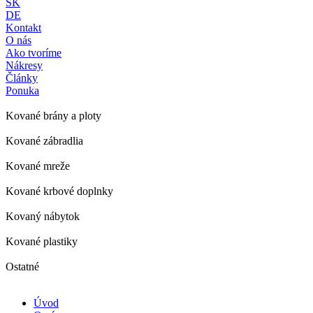
SK
DE
Kontakt
O nás
Ako tvoríme
Nákresy
Články
Ponuka
Kované brány a ploty
Kované zábradlia
Kované mreže
Kované krbové doplnky
Kovaný nábytok
Kované plastiky
Ostatné
Úvod