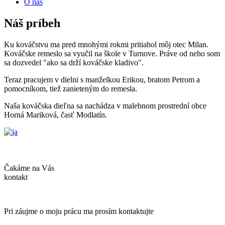
O nás
Náš príbeh
Ku kováčstvu ma pred mnohými rokmi pritiahol môj otec Milan.
Kováčske remeslo sa vyučil na škole v Turnove. Práve od neho som
sa dozvedel "ako sa drží kováčske kladivo".
Teraz pracujem v dielni s manželkou Erikou, bratom Petrom a
pomocníkom, tiež zanieteným do remesla.
Naša kováčska dieľna sa nachádza v malebnom prostrední obce
Horná Mariková, časť Modlatín.
Čakáme na Vás
kontakt
Pri záujme o moju prácu ma prosím kontaktujte