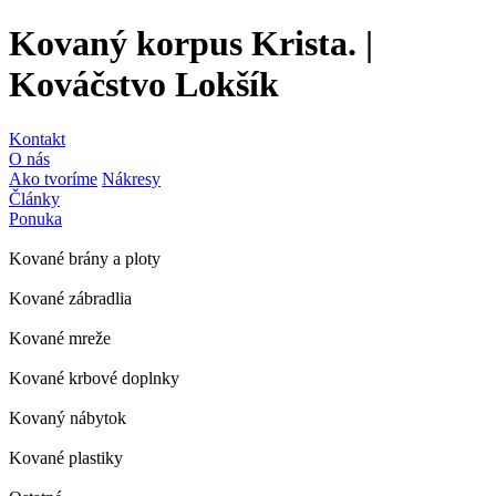
Kovaný korpus Krista. |
Kováčstvo Lokšík
Kontakt
O nás
Ako tvoríme
Nákresy
Články
Ponuka
Kované brány a ploty
Kované zábradlia
Kované mreže
Kované krbové doplnky
Kovaný nábytok
Kované plastiky