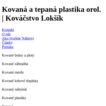
Kovaná a tepaná plastika orol.
| Kováčstvo Lokšík
Kontakt
O nás
Ako tvoríme
Nákresy
Články
Ponuka
Kované brány a ploty
Kované zábradlia
Kované mreže
Kované krbové doplnky
Kovaný nábytok
Kované plastiky