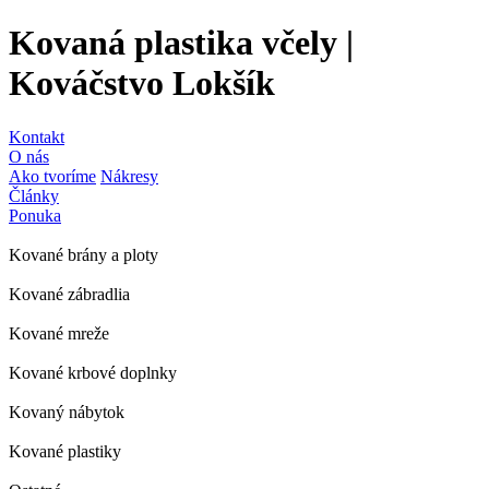
Kovaná plastika včely |
Kováčstvo Lokšík
Kontakt
O nás
Ako tvoríme
Nákresy
Články
Ponuka
Kované brány a ploty
Kované zábradlia
Kované mreže
Kované krbové doplnky
Kovaný nábytok
Kované plastiky