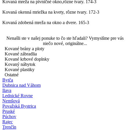
Kovaná mreža na pivničné okno,rôzne tvary.
174-3
Kovaná okenná mriežka na kvety, rôzne tvary.
172-3
Kovaná zdobená mreža na okno a dvere.
165-3
Nenašli ste v našej ponuke to čo ste hľadali? Vymyslíme pre vás
niečo nové, originálne...
Kované brány a ploty
Kované zábradlia
Kované krbové doplnky
Kovaný nábytok
Kované plastiky
Ostatné
Bytča
Dubnica nad Váhom
Ilava
Lednické Rovne
Nemšová
Považská Bystrica
Pruské
Púchov
Rajec
Trenčín