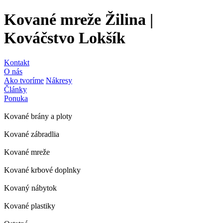
Kované mreže Žilina |
Kováčstvo Lokšík
Kontakt
O nás
Ako tvoríme
Nákresy
Články
Ponuka
Kované brány a ploty
Kované zábradlia
Kované mreže
Kované krbové doplnky
Kovaný nábytok
Kované plastiky