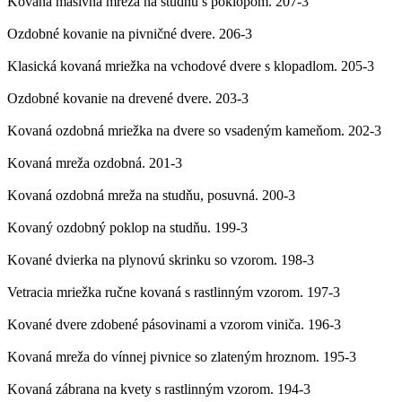
Kovaná masívna mreža na studňu s poklopom.
207-3
Ozdobné kovanie na pivničné dvere.
206-3
Klasická kovaná mriežka na vchodové dvere s klopadlom.
205-3
Ozdobné kovanie na drevené dvere.
203-3
Kovaná ozdobná mriežka na dvere so vsadeným kameňom.
202-3
Kovaná mreža ozdobná.
201-3
Kovaná ozdobná mreža na studňu, posuvná.
200-3
Kovaný ozdobný poklop na studňu.
199-3
Kované dvierka na plynovú skrinku so vzorom.
198-3
Vetracia mriežka ručne kovaná s rastlinným vzorom.
197-3
Kované dvere zdobené pásovinami a vzorom viniča.
196-3
Kovaná mreža do vínnej pivnice so zlateným hroznom.
195-3
Kovaná zábrana na kvety s rastlinným vzorom.
194-3