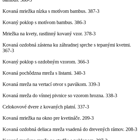
Kovaná mriežka nízka s motívom bambus.
387-3
Kovaný poklop s motívom bambus.
386-3
Mriežka na kvety, rastlinný kovaný vzor.
378-3
Kovaná ozdobná zástena ku záhradnej sprche s tepanými kvetmi.
367-3
Kovaný poklop s ozdobným vzorom.
366-3
Kovaná pochôdzna mreža s listami.
340-3
Kovaná mreža na vertací otvor s pavúkom.
339-3
Kovaná mreža do vínnej pivnice so vzorom hrozna.
338-3
Celokovové dvere z kovaných platní.
337-3
Kovaná mriežka na okno pre kvetináče.
209-3
Kovaná ozdobná deliaca mreža vsadená do drevených rámov.
208-3