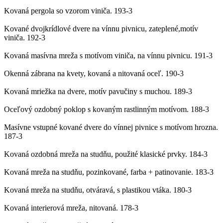
Kovaná pergola so vzorom viniča.
193-3
Kované dvojkrídlové dvere na vínnu pivnicu, zateplené,motív
viniča.
192-3
Kovaná masívna mreža s motívom viniča, na vínnu pivnicu.
191-3
Okenná zábrana na kvety, kovaná a nitovaná oceľ.
190-3
Kovaná mriežka na dvere, motív pavučiny s muchou.
189-3
Oceľový ozdobný poklop s kovaným rastlinným motívom.
188-3
Masívne vstupné kované dvere do vínnej pivnice s motívom hrozna.
187-3
Kovaná ozdobná mreža na studňu, použité klasické prvky.
184-3
Kovaná mreža na studňu, pozinkované, farba + patinovanie.
183-3
Kovaná mreža na studňu, otváravá, s plastikou vtáka.
180-3
Kovaná interierová mreža, nitovaná.
178-3