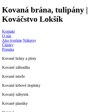
Kovaná brána, tulipány |
Kováčstvo Lokšík
Kontakt
O nás
Ako tvoríme
Nákresy
Články
Ponuka
Kované brány a ploty
Kované zábradlia
Kované mreže
Kované krbové doplnky
Kovaný nábytok
Kované plastiky