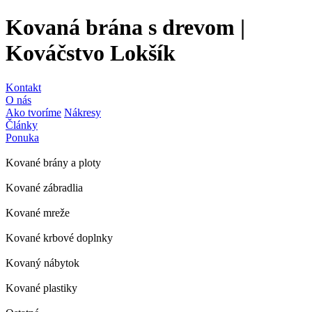
Kovaná brána s drevom |
Kováčstvo Lokšík
Kontakt
O nás
Ako tvoríme
Nákresy
Články
Ponuka
Kované brány a ploty
Kované zábradlia
Kované mreže
Kované krbové doplnky
Kovaný nábytok
Kované plastiky